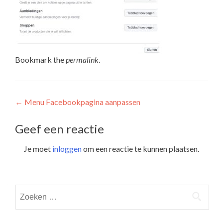
Bookmark the
permalink
.
Post
←
Menu Facebookpagina aanpassen
navigation
Geef een reactie
Je moet
inloggen
om een reactie te kunnen plaatsen.
Zoeken
naar: