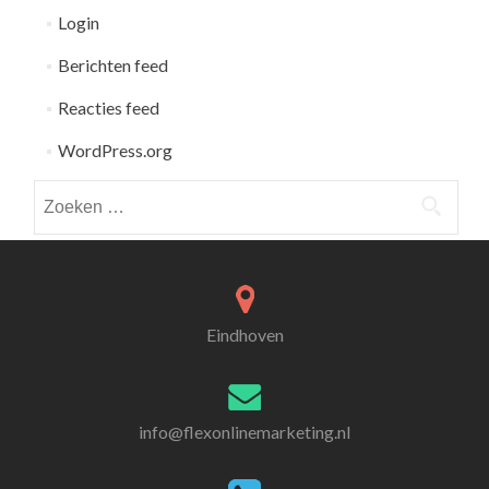
Login
Berichten feed
Reacties feed
WordPress.org
Zoeken
naar:
Eindhoven
info@flexonlinemarketing.nl