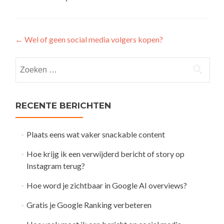
Post
←
Wel of geen social media volgers kopen?
navigation
Zoeken
naar:
RECENTE BERICHTEN
Plaats eens wat vaker snackable content
Hoe krijg ik een verwijderd bericht of story op
Instagram terug?
Hoe word je zichtbaar in Google AI overviews?
Gratis je Google Ranking verbeteren