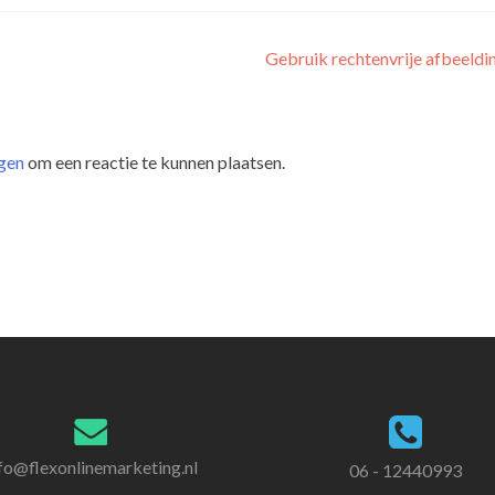
Gebruik rechtenvrije afbeeld
gen
om een reactie te kunnen plaatsen.
fo@flexonlinemarketing.nl
06 - 12440993