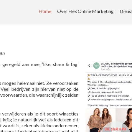
Home
Over Flex Online Marketing
Diens
ten
 geregeld aan mee, ‘like, share & tag’
es mogen helemaal niet. Ze veroorzaken
Veel bedrijven zijn hiervan niet op de
 voorwaarden, die waarschijnlijk zelden
verwijderen als je dit soort winacties
 krijg je natuurlijk wel als iedereen dit
t wordt is, zeker als kleine ondernemer,
it soort berichten überhaupt wel wilt