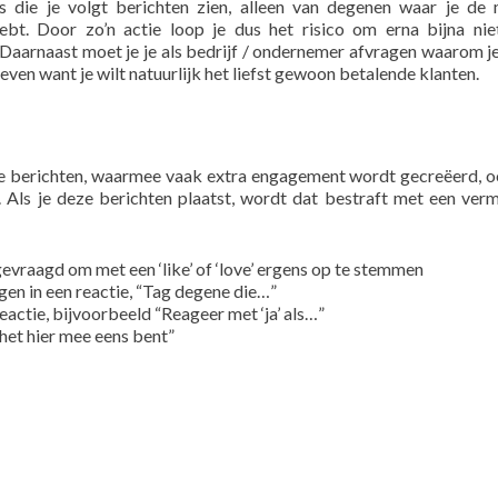
s die je volgt berichten zien, alleen van degenen waar je de
ebt. Door zo’n actie loop je dus het risico om erna bijna ni
. Daarnaast moet je je als bedrijf / ondernemer afvragen waarom je
even want je wilt natuurlijk het liefst gewoon betalende klanten.
e berichten, waarmee vaak extra engagement wordt gecreëerd, o
 Als je deze berichten plaatst, wordt dat bestraft met een ver
gevraagd om met een ‘like’ of ‘love’ ergens op te stemmen
gen in een reactie, “Tag degene die…”
actie, bijvoorbeeld “Reageer met ‘ja’ als…”
 het hier mee eens bent”