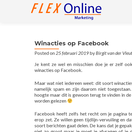
Winacties op Facebook
Posted on
25 februari 2019
by
Birgit van der Vleu
Je kent ze wel en misschien doe je er zelf ook
winacties op Facebook.
Maar wat niet iedereen weet: dit soort winacti
namelijk spam en zijn daarom niet toegestaan. 
hoogte maar dit is gewoon terug te vinden in de
worden gelezen
Facebook heeft zelfs het recht om je pagina te 
erop zet. Ze willen geen tijdlijn-vervuiling en dat
soort berichten gaat delen. De kans dat je gepak
niet zo groot maar je moet je afvragen of je d