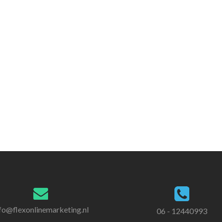
fo@flexonlinemarketing.nl
06 - 12440993