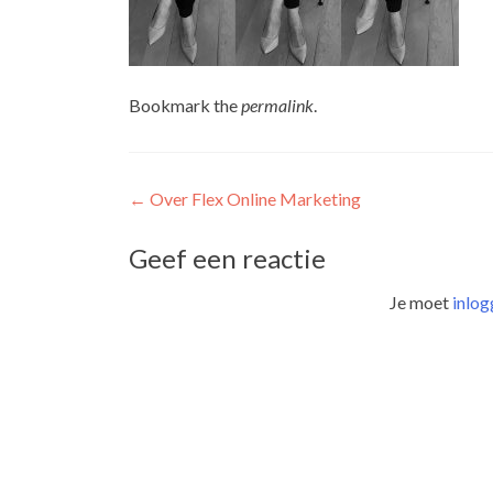
Bookmark the
permalink
.
Post
←
Over Flex Online Marketing
navigation
Geef een reactie
Je moet
inlog