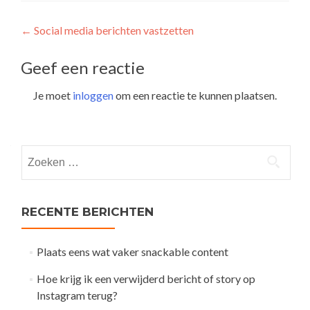
Post
←
Social media berichten vastzetten
navigation
Geef een reactie
Je moet
inloggen
om een reactie te kunnen plaatsen.
Zoeken
naar:
RECENTE BERICHTEN
Plaats eens wat vaker snackable content
Hoe krijg ik een verwijderd bericht of story op
Instagram terug?