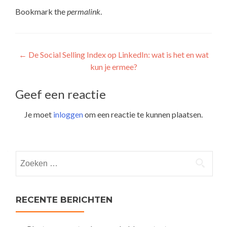
Bookmark the
permalink
.
Post
←
De Social Selling Index op LinkedIn: wat is het en wat
kun je ermee?
navigation
Geef een reactie
Je moet
inloggen
om een reactie te kunnen plaatsen.
Zoeken
naar:
RECENTE BERICHTEN