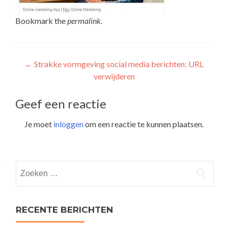
Bookmark the
permalink
.
Post
←
Strakke vormgeving social media berichten: URL
verwijderen
navigation
Geef een reactie
Je moet
inloggen
om een reactie te kunnen plaatsen.
Zoeken
naar:
RECENTE BERICHTEN