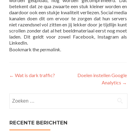
worden geüpload, nog worden gecomprimeerd. Dat
betekent dat ze qua zwaarte een stuk kleiner worden en
daardoor ook een stukje kwaliteit verliezen. Social media
kanalen doen dit om ervoor te zorgen dat hun servers
niet razendsnel vol zitten en jij lekker door je tijdlijn kunt
scrollen zonder dat al het beeldmateriaal eerst nog moet
laden. Dit geldt voor zowel Facebook, Instagram als
LinkedIn.
Bookmark the
permalink
.
Post
←
Wat is dark traffic?
Doelen instellen Google
Analytics
→
navigation
Zoeken
naar:
RECENTE BERICHTEN